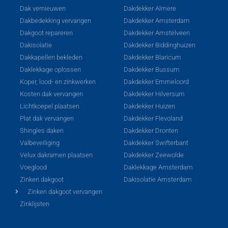
Dak vernieuwen
Dakdekker Almere
Dakbedekking vervangen
Dakdekker Amsterdam
Dakgoot repareren
Dakdekker Amstelveen
Dakisolatie
Dakdekker Biddinghuizen
Dakkapellen bekleden
Dakdekker Blaricum
Daklekkage oplossen
Dakdekker Bussum
Koper, lood- en zinkwerken
Dakdekker Emmeloord
Kosten dak vervangen
Dakdekker Hilversum
Lichtkoepel plaatsen
Dakdekker Huizen
Plat dak vervangen
Dakdekker Flevoland
Shingles daken
Dakdekker Dronten
Valbeveiliging
Dakdekker Swifterbant
Velux dakramen plaatsen
Dakdekker Zeewolde
Voeglood
Daklekkage Amsterdam
Zinken dakgoot
Dakisolatie Amsterdam
Zinken dakgoot vervangen
Zinklijsten