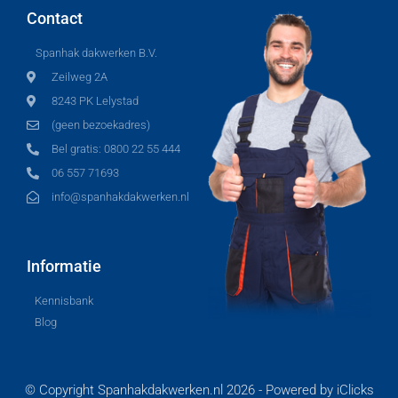
Contact
Spanhak dakwerken B.V.
Zeilweg 2A
8243 PK Lelystad
(geen bezoekadres)
Bel gratis: 0800 22 55 444
06 557 71693
info@spanhakdakwerken.nl
Informatie
Kennisbank
Blog
© Copyright
Spanhakdakwerken.nl
2026 -
Powered by iClicks