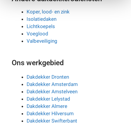
t
e
Koper, lood- en zink
r
Isolatiedaken
n
Lichtkoepels
a
Voeglood
t
Valbeveiliging
i
v
Ons werkgebied
e
:
Dakdekker Dronten
Dakdekker Amsterdam
Dakdekker Amstelveen
Dakdekker Lelystad
Dakdekker Almere
Dakdekker Hilversum
Dakdekker Swifterbant