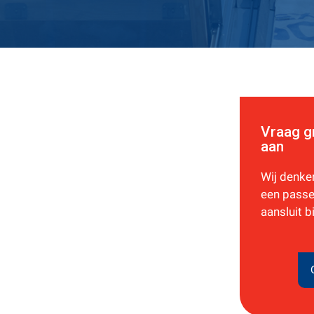
Vraag g
aan
Wij denke
een passe
aansluit b