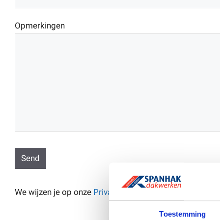
Opmerkingen
Send
T
We wijzen je op onze
Privacy- en cookieverklaring
.
h
i
Toestemming
s