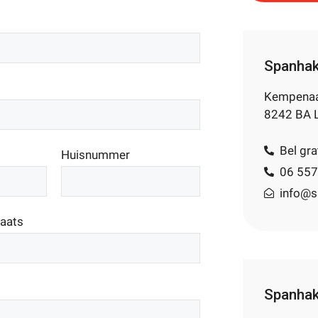
Spanhak
Kempenaa
8242 BA L
Bel gr
Huisnummer
06 55
info@s
aats
Spanhak