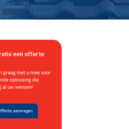
ratis een offerte
n graag met u mee voor
nde oplossing die
ij al uw wensen!
Offerte aanvragen