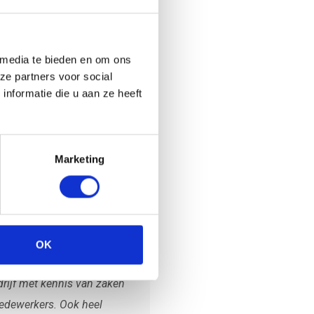
 hulp bij stormschade
ing dakbedekking van
daken, shinglesdaken en
 isolatiedaken
 media te bieden en om ons
 natuurleien en eternitleien
ze partners voor social
nformatie die u aan ze heeft
 lood- en zinkwerken
tenen vervangen
wen van boeidelen in hout
a
Marketing
OK
e klanten zeggen
drijf met kennis van zaken
edewerkers. Ook heel