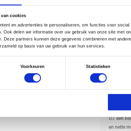
Directe
Vervang
 van cookies
platte 
montage
ent en advertenties te personaliseren, om functies voor social
Montage
. Ook delen we informatie over uw gebruik van onze site met on
e. Deze partners kunnen deze gegevens combineren met andere i
Koper-,
erzameld op basis van uw gebruik van hun services.
Schoors
Vernieu
of tresp
Voorkeuren
Statistieken
Wat onz
O.i. een be
en nette m