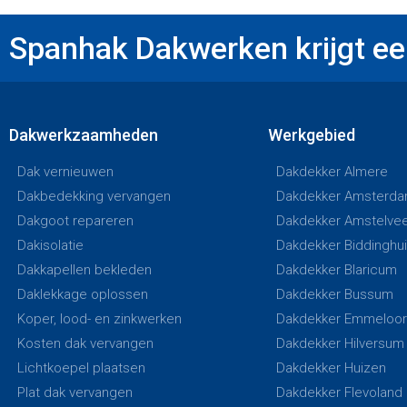
Spanhak Dakwerken krijgt een
Dakwerkzaamheden
Werkgebied
Dak vernieuwen
Dakdekker Almere
Dakbedekking vervangen
Dakdekker Amsterd
Dakgoot repareren
Dakdekker Amstelve
Dakisolatie
Dakdekker Biddinghu
Dakkapellen bekleden
Dakdekker Blaricum
Daklekkage oplossen
Dakdekker Bussum
Koper, lood- en zinkwerken
Dakdekker Emmeloo
Kosten dak vervangen
Dakdekker Hilversum
Lichtkoepel plaatsen
Dakdekker Huizen
Plat dak vervangen
Dakdekker Flevoland