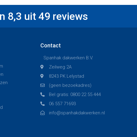
 8,3 uit 49 reviews
Contact
Spanhak dakwerken B.V.
am
Zeilweg 2A
en
8243 PK Lelystad
izen
(geen bezoekadres)
Bel gratis: 0800 22 55 444
06 557 71693
rd
info@spanhakdakwerken.nl