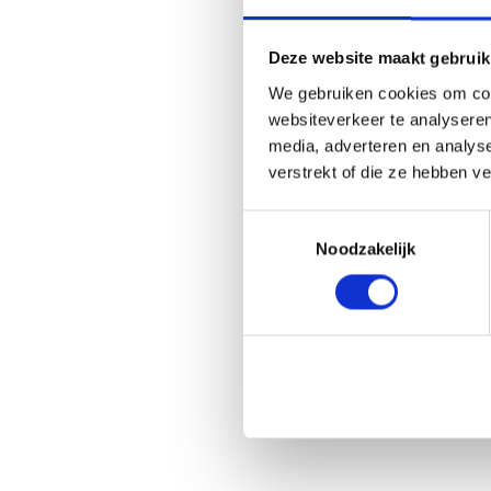
f
i
Deze website maakt gebruik
e
We gebruiken cookies om cont
l
websiteverkeer te analyseren
d
media, adverteren en analys
s
verstrekt of die ze hebben v
h
o
Toestemmingsselectie
u
Noodzakelijk
l
d
b
e
l
e
f
t