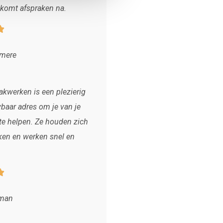
: komt afspraken na.

lmere
kwerken is een plezierig
baar adres om je van je
 te helpen. Ze houden zich
ken en werken snel en

sman