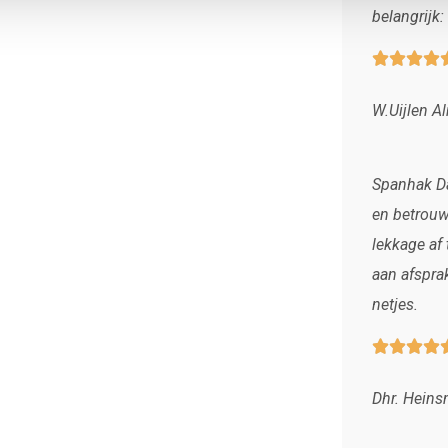
belangrijk




W.Uijlen A
Spanhak Da
en betrouw
lekkage af
aan afspra
netjes.




Dhr. Hein