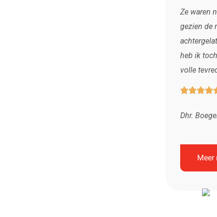
Ze waren n
gezien de r
achtergela
heb ik toc
volle tevre




Dhr. Boeg
Meer 