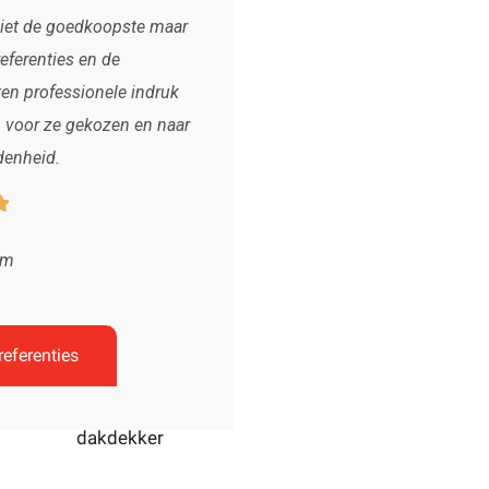
iet de goedkoopste maar
eferenties en de
ten professionele indruk
h voor ze gekozen en naar
denheid.

em
referenties