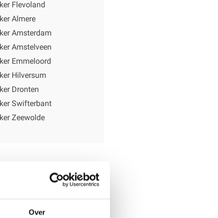
ker Flevoland
ker Almere
ker Amsterdam
ker Amstelveen
ker Emmeloord
ker Hilversum
ker Dronten
er Swifterbant
ker Zeewolde
s
en van daklekkages
Over