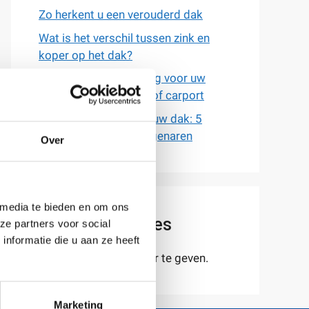
Zo herkent u een verouderd dak
Wat is het verschil tussen zink en
koper op het dak?
De beste dakbedekking voor uw
overkapping, tuinhuis of carport
Voorkom schade aan uw dak: 5
wintertips voor huiseigenaren
Over
 media te bieden en om ons
Recente reacties
ze partners voor social
nformatie die u aan ze heeft
Geen reacties om weer te geven.
Marketing