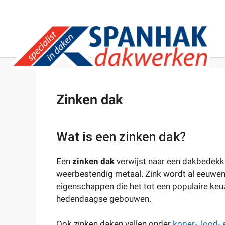
Zinken dak
Wat is een zinken dak?
Een
zinken dak
verwijst naar een dakbedekk
weerbestendig metaal. Zink wordt al eeuwenl
eigenschappen die het tot een populaire ke
hedendaagse gebouwen.
Ook zinken daken vallen onder
koper-, lood-