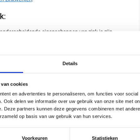
k:
onderscheidende eigenschappen van zink is zijn
beschermende patinalaag te ontwikkelen. Deze laag
geeft het een kenmerkende matte, blauwgrijze kleur.
riaal, wat betekent dat het gemakkelijk kan worden
nde dakvormen en -structuren.
Details
lange levensduur en kunnen, afhankelijk van de
 wel 50 tot 100 jaar meegaan.
 van cookies
baar en heeft aan het eind van zijn levensduur een
ent en advertenties te personaliseren, om functies voor social
. Ook delen we informatie over uw gebruik van onze site met on
e. Deze partners kunnen deze gegevens combineren met andere i
erzameld op basis van uw gebruik van hun services.
Voorkeuren
Statistieken