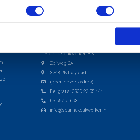
 8,3 uit 49 reviews
Contact
Spanhak dakwerken B.V.
am
Zeilweg 2A
en
8243 PK Lelystad
izen
(geen bezoekadres)
Bel gratis: 0800 22 55 444
06 557 71693
rd
info@spanhakdakwerken.nl