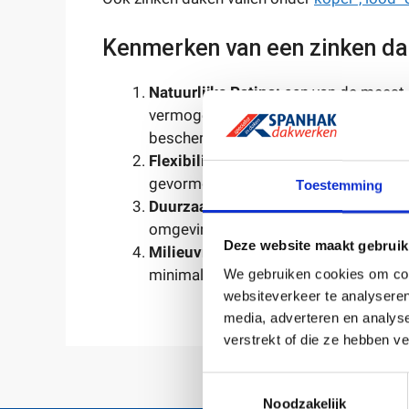
Kenmerken van een zinken da
Natuurlijke Patina:
een van de meest 
vermogen om na verloop van tijd een 
beschermt het zink tegen corrosie en 
Flexibiliteit:
zink is een flexibel mate
gevormd en aangepast aan verschille
Toestemming
Duurzaamheid:
zinkdaken hebben een 
omgevingsfactoren en het onderhoud,
Deze website maakt gebruik
Milieuvriendelijk:
zink is 100% recycle
minimale impact op het milieu.
We gebruiken cookies om cont
websiteverkeer te analyseren
media, adverteren en analys
verstrekt of die ze hebben v
Toestemmingsselectie
Noodzakelijk