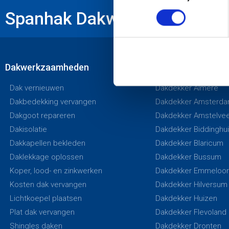
Spanhak Dakwerken krijgt een
Dakwerkzaamheden
Werkgebied
Dak vernieuwen
Dakdekker Almere
Dakbedekking vervangen
Dakdekker Amsterd
Dakgoot repareren
Dakdekker Amstelve
Dakisolatie
Dakdekker Biddinghu
Dakkapellen bekleden
Dakdekker Blaricum
Daklekkage oplossen
Dakdekker Bussum
Koper, lood- en zinkwerken
Dakdekker Emmeloo
Kosten dak vervangen
Dakdekker Hilversum
Lichtkoepel plaatsen
Dakdekker Huizen
Plat dak vervangen
Dakdekker Flevoland
Shingles daken
Dakdekker Dronten