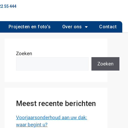
22 55 444
Projecten en foto’s
Over ons
Contact
Zoeken
Zoeken
Meest recente berichten
Voorjaarsonderhoud aan uw dak:
waar begint u?